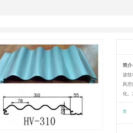
简介
波纹
面墙面固定组件系统
风空
系统 平锁扣件固定件 滑动扣件
屋面墙面固定组件
化。
片屋面防雪挡雪片
矮立边夹具抗风夹
类 