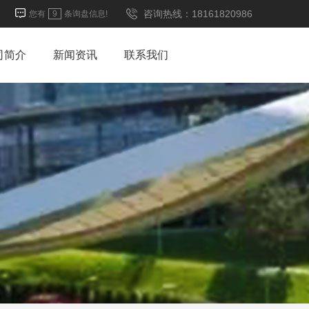
咨询热线：18161820986
您有
9
条询盘信息!
司简介
新闻资讯
联系我们
防坠落挡雪系统
防坠落系统
陕西防坠落挡雪系统