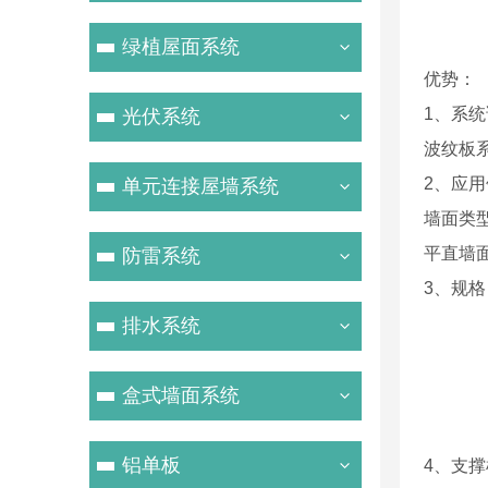
绿植屋面系统
优势：
1、系
光伏系统
波纹板
2、应
单元连接屋墙系统
墙面类
平直墙面
防雷系统
3、规格
排水系统
盒式墙面系统
铝单板
4、支