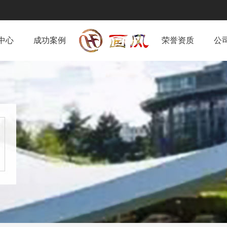
中心
成功案例
荣誉资质
公
公司头条
行业资讯
疑惑解答
热点资讯
其他
墙面系统
抗风挡雪系统
内锁扣金属墙面板
挡雪系统
抗风挡雪系统
统
陕西彩钢系统