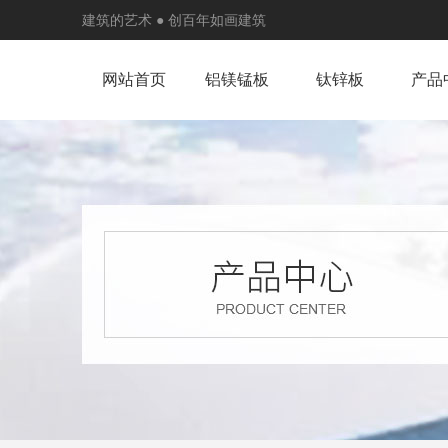
建筑的艺术 ● 创百年如画建筑
网站首页
铝镁锰板
钛锌板
产品
屋墙系统
平锁扣系统
矮立边系统 25-430 型
波纹板
直立锁边65-430金属屋面板
铝镁锰板
西安彩钢系