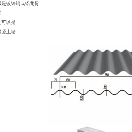
以是镀锌钢或铝龙骨
构
构可以是
混凝土墙