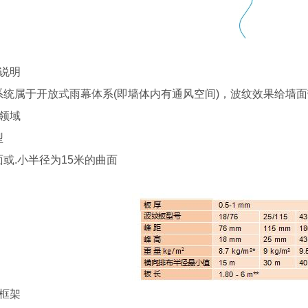
统说明
系统属于开放式雨幕体系(即墙体内有通风空间)，波纹效果给墙
用领域
型
或.小半径为15米的曲面
撑框架