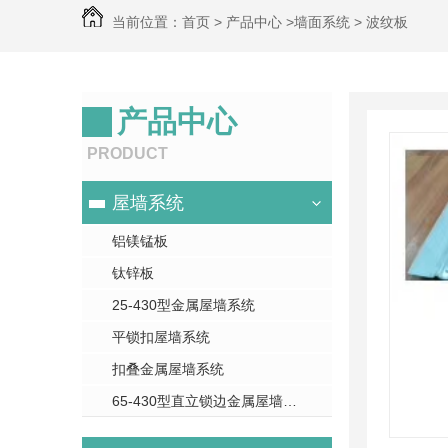
当前位置：
首页
>
产品中心
>
墙面系统
>
波纹板
产品中心
PRODUCT
屋墙系统
铝镁锰板
仿古屋面
金属屋
钛锌板
内扣锁边铜瓦
内扣式方筒瓦
矮立边滑动扣件金属屋面
25-430型金属屋墙系统
平锁扣屋墙系统
菱形铜瓦
鱼鳞铜瓦
铝合金挡雪
扣叠金属屋墙系统
65-430型直立锁边金属屋墙系统