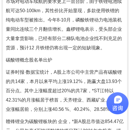
市场对电动车续航的要求更上一层台阶，由于铁锂电池续
航可达50-100km，其性价比开始显现，多款使用铁锂的
纯电动车型被推出。今年8-10月，磷酸铁锂动力电池装机
量同比连续三个月翻倍增长。鑫椤锂电表示，受头部企业
大量拿货影响，已经有部分二梯队电池企业找不到充足的
货源，预计12 月铁锂仍将出现一定的短缺现象。
碳酸锂概念股名单出炉
证券时报·数据宝统计，A股上市公司中主营产品有碳酸锂
的共14家，本月以来平均上涨19.12%，跑赢大盘13.93个
百分点。其中上涨幅度超过20%的共7家，*ST江特以
42.31%的月涨幅居于榜首，天齐锂业、西藏矿业、赣锋锂
业涨幅居前，分别上涨40.56 %、40.24%、28.58%。
赣锋锂业为碳酸锂板块的 企业，*新A股总市值达854.47亿